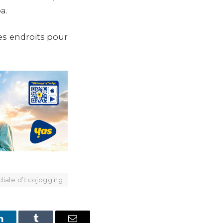
a.
res endroits pour
iale d’Ecojogging