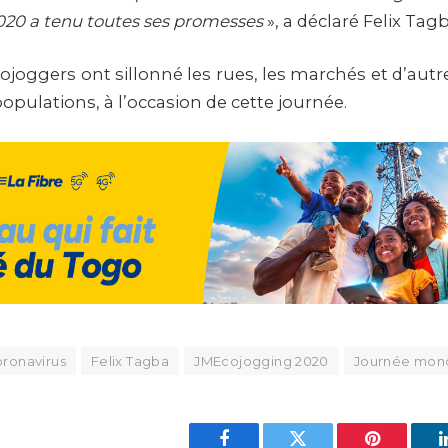
20 a tenu toutes ses promesses
», a déclaré Felix Tagb
ojoggers ont sillonné les rues, les marchés et d’aut
 populations, à l’occasion de cette journée.
ronavirus
Felix Tagba
JMEcojogging 2020
Journée mond