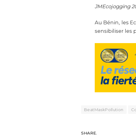
JMEcojogging 20
Au Bénin, les Ec
sensibiliser les
BeatMaskPollution
Co
SHARE.