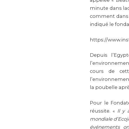
appelée «
BeatM
minute dans laq
comment dans le
indiqué le fonda
https://www.i
Depuis l’Egyp
l’environneme
cours de cet
l’environnement 
la poubelle apr
Pour le Fondat
réussite. «
Il y
mondiale d’Ecoj
événements ont