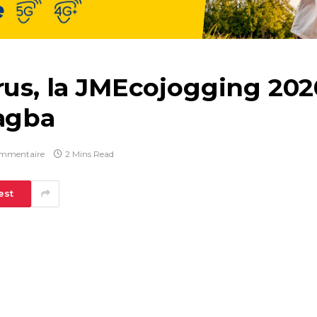
rus, la JMEcojogging 202
Tagba
mmentaire
2 Mins Read
est