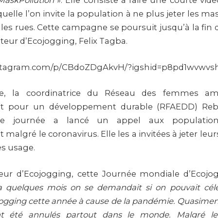
askPollution
». Elle consiste à faire une courte vid
uelle l’on invite la population à ne plus jeter les m
s rues. Cette campagne se poursuit jusqu’à la fin 
teur d’Ecojogging, Felix Tagba.
nstagram.com/p/CBdoZDgAkvH/?igshid=p8pd1wvwvs
te, la coordinatrice du Réseau des femmes am
nt pour un développement durable (RFAEDD) Rebe
te journée a lancé un appel aux population
malgré le coronavirus. Elle les a invitées à jeter l
ès usage.
eur d’Ecojogging, cette Journée mondiale d’Ecojo
 a quelques mois on se demandait si on pouvait cél
ogging cette année à cause de la pandémie. Quasiment
 été annulés partout dans le monde. Malgré le 