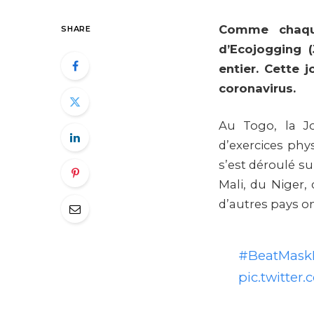
Comme chaque
SHARE
d’Ecojogging 
entier. Cette
coronavirus.
Au Togo, la J
d’exercices phy
s’est déroulé su
Mali, du Niger,
d’autres pays o
#BeatMaskP
pic.twitter