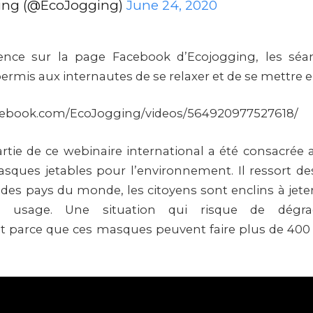
ing (@EcoJogging)
June 24, 2020
rence sur la page Facebook d’Ecojogging, les séan
ermis aux internautes de se relaxer et de se mettre 
cebook.com/EcoJogging/videos/564920977527618/
tie de ce webinaire international a été consacrée 
sques jetables pour l’environnement. Il ressort d
 des pays du monde, les citoyens sont enclins à jet
ès usage. Une situation qui risque de dégra
t parce que ces masques peuvent faire plus de 400 