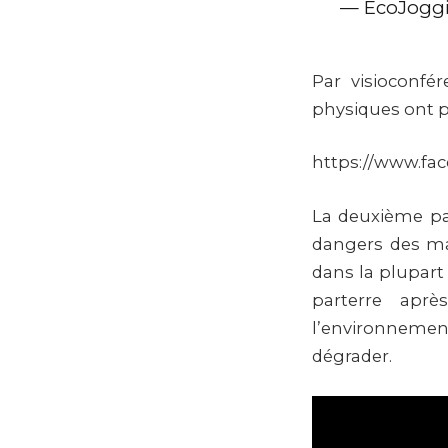
— EcoJogg
Par visioconfé
physiques ont p
https://www.fa
La deuxième par
dangers des ma
dans la plupart
parterre apr
l’environnemen
dégrader.