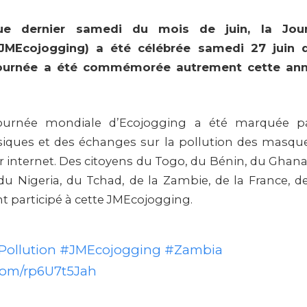
 dernier samedi du mois de juin, la Jou
(JMEcojogging) a été célébrée samedi 27 juin
 journée a été commémorée autrement cette an
ournée mondiale d’Ecojogging a été marquée p
siques et des échanges sur la pollution des masque
r internet. Des citoyens du Togo, du Bénin, du Ghana
 du Nigeria, du Tchad, de la Zambie, de la France, d
nt participé à cette JMEcojogging.
ollution
#JMEcojogging
#Zambia
.com/rp6U7t5Jah