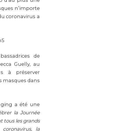
éo d’au plus une
asques n’importe
du coronavirus a
h5
bassadrices de
cca Guelly, au
s à préserver
eurs masques dans
gging a été une
ébrer la Journée
 tous les grands
coronavirus, la