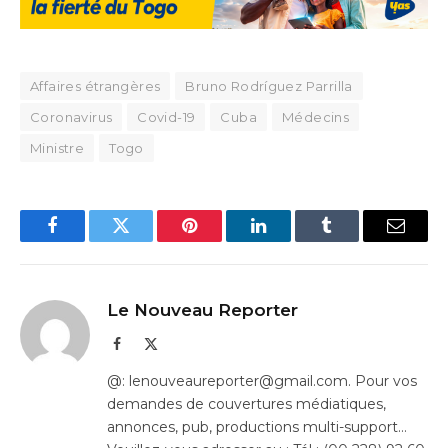
Affaires étrangères
Bruno Rodríguez Parrilla
Coronavirus
Covid-19
Cuba
Médecins
Ministre
Togo
Facebook
Twitter
Pinterest
LinkedIn
Tumblr
Email
Le Nouveau Reporter
Facebook
X
(Twitter)
@: lenouveaureporter@gmail.com. Pour vos
demandes de couvertures médiatiques,
annonces, pub, productions multi-support…