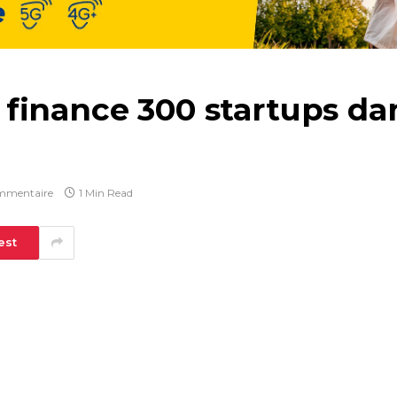
inance 300 startups dans
mmentaire
1 Min Read
est