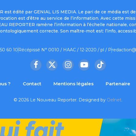
est édité par GENIAL LIS MEDIA. Le pari de ce média est de 
a vocation est d’être au service de l’information. Avec cett
UVEAU REPORTER ramène l’information à l’échelle nationale, co
ontologiquement correcte. Son maître-mot est: l’info, accessib
 50 60 10
Récépissé N° 0010 / HAAC / 12-2020 / pl / P
redaction@
Facebook
X
Instagram
YouTube
TikTok
(Twitter)
us ?
Contact
Mentions légales
Partenaire
© 2026 Le Nouveau Reporter. Designed by
Oelnet
.