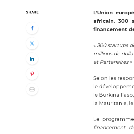
L’Union europ
SHARE
africain. 300
financement de 
«
300 startups de
millions de doll
et Partenaires » 
Selon les respon
le développemen
le Burkina Faso,
la Mauritanie, le
Le programme 
financement de