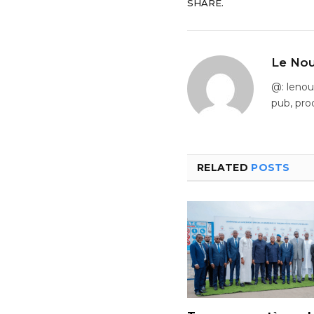
SHARE.
Le Nou
@: leno
pub, pro
RELATED
POSTS