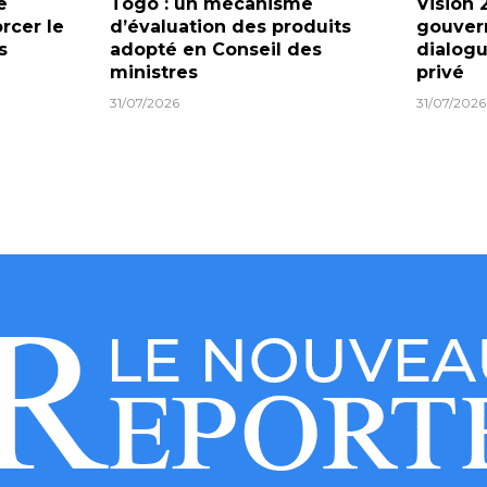
e
Togo : un mécanisme
Vision 
orcer le
d’évaluation des produits
gouver
s
adopté en Conseil des
dialogu
ministres
privé
31/07/2026
31/07/2026