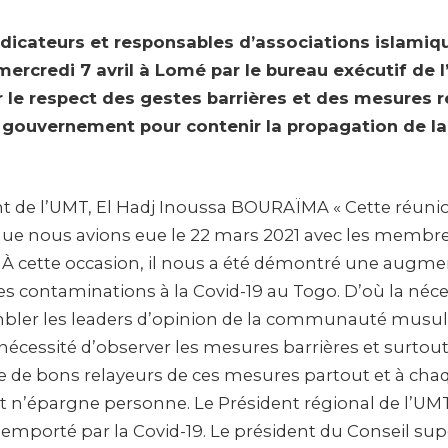
dicateurs et responsables d’associations islamiq
ercredi 7 avril à Lomé par le bureau exécutif de l
le respect des gestes barrières et des mesures re
e gouvernement pour contenir la propagation de la
nt de l’UMT, El Hadj Inoussa BOURAÏMA « Cette réunion
ue nous avions eue le 22 mars 2021 avec les membr
À cette occasion, il nous a été démontré une augme
es contaminations à la Covid-19 au Togo. D’où la néc
mbler les leaders d’opinion de la communauté musu
 nécessité d’observer les mesures barrières et surtout
 de bons relayeurs de ces mesures partout et à chaq
et n’épargne personne. Le Président régional de l’UMT
 emporté par la Covid-19. Le président du Conseil sup