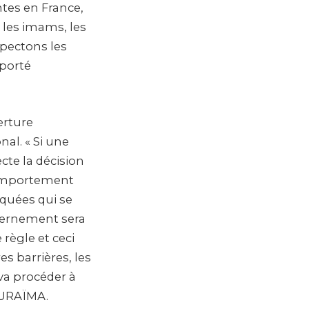
ntes en France,
 les imams, les
espectons les
pporté
erture
al. « Si une
cte la décision
comportement
quées qui se
vernement sera
règle et ceci
s barrières, les
va procéder à
BOURAÏMA.