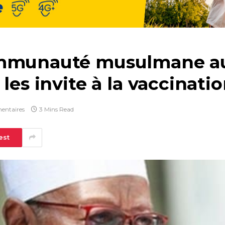
ommunauté musulmane au
les invite à la vaccinati
entaires
3 Mins Read
est