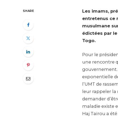
Les imams, pré
SHARE
entretenus ce m
musulmane sur 
édictées par l
Togo.
Pour le préside
une rencontre q
gouvernement. 
exponentielle d
l’UMT de rasse
leur rappeler la
demander d’être
maladie existe 
Haj Taïrou a été