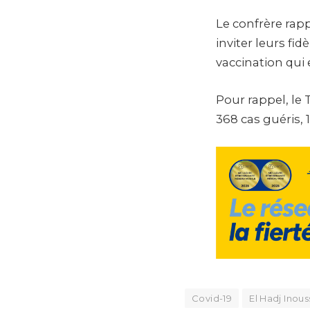
Le confrère rap
inviter leurs fi
vaccination qui 
Pour rappel, le 
368 cas guéris, 1
Covid-19
El Hadj Ino