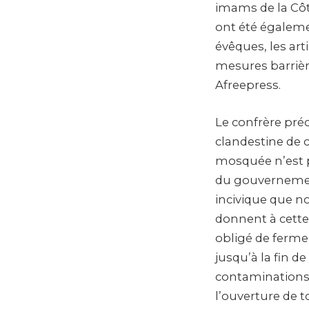
imams de la Côt
ont été égaleme
évêques, les art
mesures barrière
Afreepress.
Le confrère pré
clandestine de c
mosquée n’est pa
du gouvernemen
incivique que n
donnent à cette
obligé de ferme
jusqu’à la fin d
contaminations 
l’ouverture de t