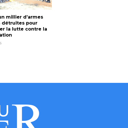
un millier d’armes
 détruites pour
er la lutte contre la
ration
6