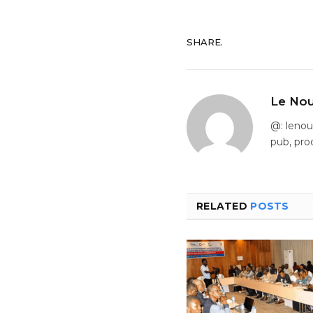
SHARE.
Le Nou
@: leno
pub, pro
RELATED
POSTS