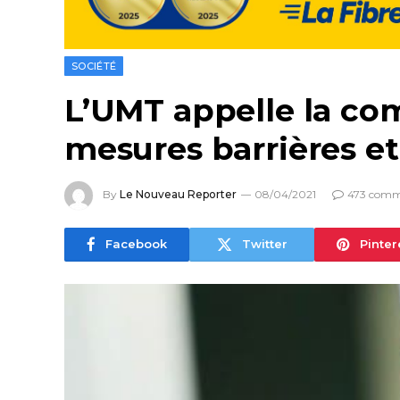
SOCIÉTÉ
L’UMT appelle la c
mesures barrières et 
By
Le Nouveau Reporter
08/04/2021
473 comm
Facebook
Twitter
Pinter