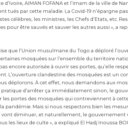
e d’Ivoire, AIMAN FOFANA et l’imam de la ville de Na
nt tués par cette maladie. La Covid-19 n’épargne pas
istes célèbres, les ministres, les Chefs d’Etats, etc. R
s pour être sauvés et sauver les autres aussi », a ra
cise que l’Union musulmane du Togo a déploré l’ouv
ertaines mosquées sur l’ensemble du territoire nation
s encore autorisée à ouvrir ses portes, qu’elle respe
t. L’ouverture clandestine des mosquées est un 
ous déplorons. À cet effet, nous demandons aux mos
 pratique d’arrêter ça immédiatement sinon, le gou
r les portes des mosquées qui contreviennent à cette 
e la pandémie. Mais si nous respectons bien les mesure
vont diminuer, et naturellement, le gouvernement 
ous les lieux de culte », a expliqué El Hadj Inoussa 