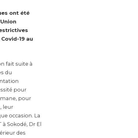
ues ont été
’Union
strictives
 Covid-19 au
 fait suite à
es du
ntation
essité pour
lmane, pour
, leur
ue occasion. La
 à Sokodé, Dr El
érieur des