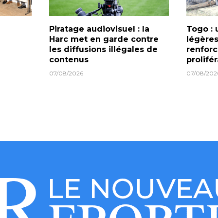
Piratage audiovisuel : la
Togo : 
Harc met en garde contre
légères
les diffusions illégales de
renforc
contenus
prolifé
07/08/2026
07/08/202