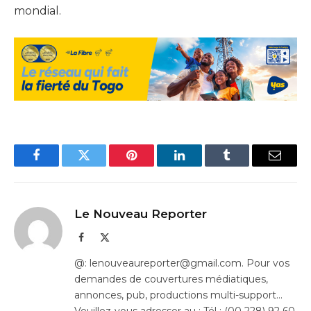
mondial.
Facebook
Twitter
Pinterest
LinkedIn
Tumblr
Email
Le Nouveau Reporter
Facebook
X
(Twitter)
@: lenouveaureporter@gmail.com. Pour vos
demandes de couvertures médiatiques,
annonces, pub, productions multi-support…