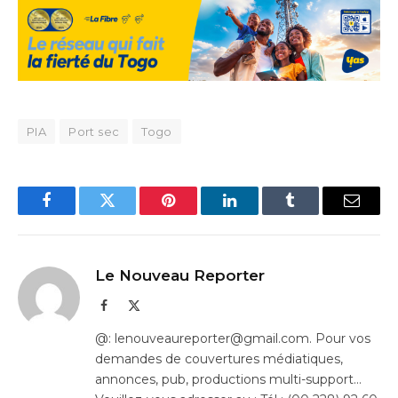
PIA
Port sec
Togo
Facebook
Twitter
Pinterest
LinkedIn
Tumblr
Email
Le Nouveau Reporter
Facebook
X
(Twitter)
@: lenouveaureporter@gmail.com. Pour vos
demandes de couvertures médiatiques,
annonces, pub, productions multi-support…