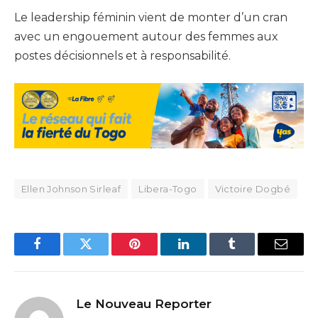
Le leadership féminin vient de monter d’un cran
avec un engouement autour des femmes aux
postes décisionnels et à responsabilité.
Ellen Johnson Sirleaf
Libera-Togo
Victoire Dogbé
Facebook
Twitter
Pinterest
LinkedIn
Tumblr
Email
Le Nouveau Reporter