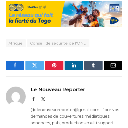
Afrique
Conseil de sécurité de l'ONU
Facebook
Twitter
Pinterest
LinkedIn
Tumblr
Email
Le Nouveau Reporter
Facebook
X
(Twitter)
@: lenouveaureporter@gmail.com. Pour vos
demandes de couvertures médiatiques,
annonces, pub, productions multi-support…