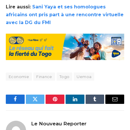
Lire aussi
:
Sani Yaya et ses homologues
africains ont pris part à une rencontre virtuelle
avec la DG du FMI
Economie
Finance
Togo
Uemoa
Facebook
Twitter
Pinterest
LinkedIn
Tumblr
Email
Le Nouveau Reporter