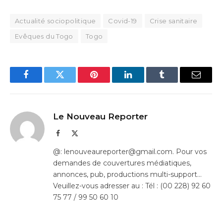
Actualité sociopolitique
Covid-19
Crise sanitaire
Evêques du Togo
Togo
Facebook
Twitter
Pinterest
LinkedIn
Tumblr
Email
Le Nouveau Reporter
Facebook
X
(Twitter)
@: lenouveaureporter@gmail.com. Pour vos
demandes de couvertures médiatiques,
annonces, pub, productions multi-support…
Veuillez-vous adresser au : Tél : (00 228) 92 60
75 77 / 99 50 60 10