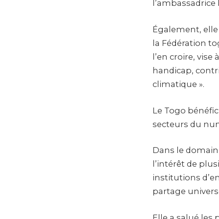
l’ambassadrice
Également, elle
la Fédération t
l’en croire, vis
handicap, contr
climatique ».
Le Togo bénéfic
secteurs du numé
Dans le domaine
l’intérêt de plu
institutions d’
partage univers
Elle a salué les