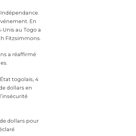
 d’Indépendance.
’événement. En
s-Unis au Togo a
eth Fitzsimmons.
ns a réaffirmé
es.
État togolais, 4
 de dollars en
l’insécurité
 de dollars pour
éclaré