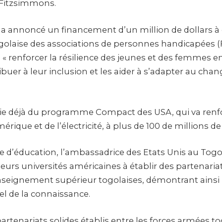
 Fitzsimmons.
 a annoncé un financement d’un million de dollars à 
ogolaise des associations de personnes handicapées (
e à « renforcer la résilience des jeunes et des femmes e
ibuer à leur inclusion et les aider à s’adapter au ch
ie déjà du programme Compact des USA, qui va renfo
rique et de l’électricité, à plus de 100 de millions de 
 d’éducation, l’ambassadrice des Etats Unis au Tog
sieurs universités américaines à établir des partenaria
enseignement supérieur togolaises, démontrant ainsi 
el de la connaissance.
 partenariats solides établis entre les forces armées to