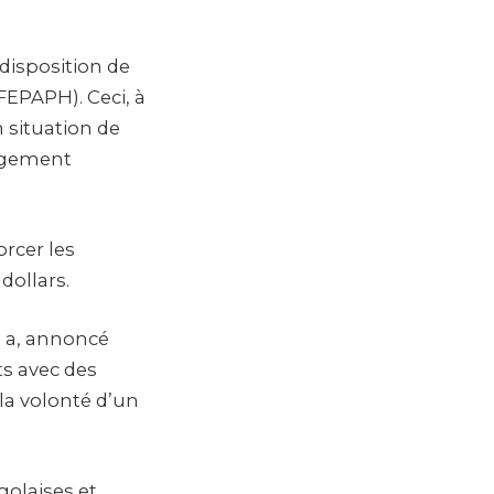
disposition de
FEPAPH). Ceci, à
n situation de
angement
rcer les
dollars.
o a, annoncé
ts avec des
la volonté d’un
golaises et