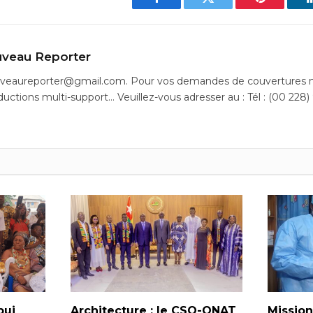
Facebook
Twitter
Pinterest
veau Reporter
uveaureporter@gmail.com. Pour vos demandes de couvertures m
ductions multi-support… Veuillez-vous adresser au : Tél : (00 228)
bui
Architecture : le CSO-ONAT
Mission