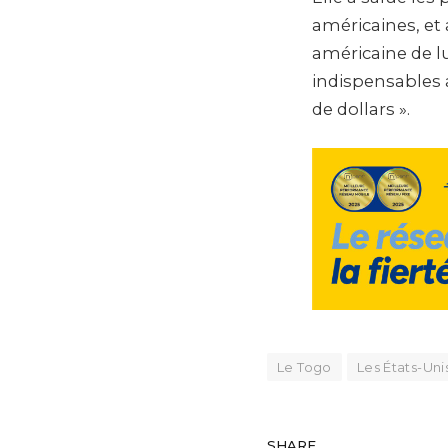
américaines, et a
américaine de l
indispensables 
de dollars ».
Le Togo
Les États-Uni
SHARE.