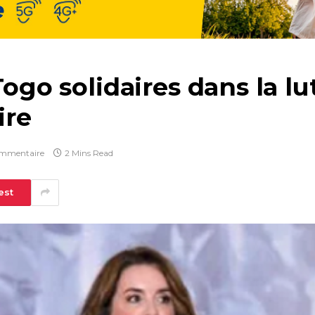
Togo solidaires dans la lu
ire
mmentaire
2 Mins Read
est