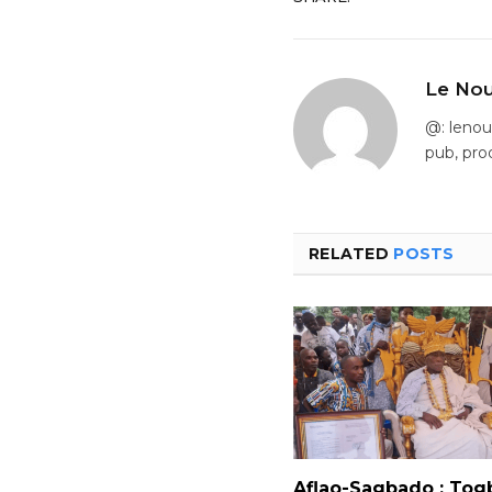
Le Nou
@: leno
pub, pro
RELATED
POSTS
Aflao-Sagbado : Tog