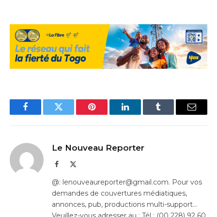
Facebook
Twitter
Pinterest
LinkedIn
Tumblr
Email
Le Nouveau Reporter
Facebook
X
(Twitter)
@: lenouveaureporter@gmail.com. Pour vos
demandes de couvertures médiatiques,
annonces, pub, productions multi-support…
Veuillez-vous adresser au : Tél : (00 228) 92 60