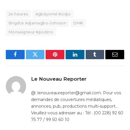
24 heures
Agbéyomé Kodjo
Brigitte Adjamagbo-Johnson
DMK
Monseigneur Kpodzro
Facebook
Twitter
Pinterest
LinkedIn
Tumblr
Email
Le Nouveau Reporter
@: lenouveaureporter@gmail.com. Pour vos
demandes de couvertures médiatiques,
annonces, pub, productions multi-support…
Veuillez-vous adresser au : Tél : (00 228) 92 60
75 77 / 99 50 60 10