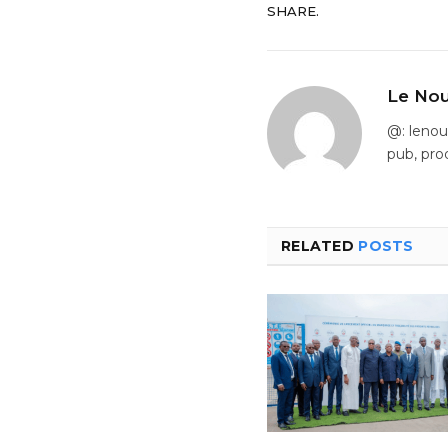
SHARE.
Le Nou
@: leno
pub, pro
RELATED
POSTS