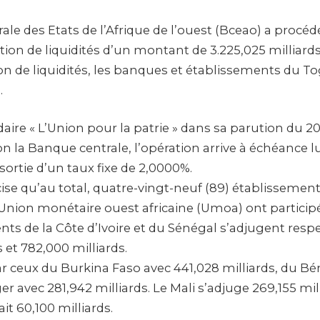
le des Etats de l’Afrique de l’ouest (Bceao) a procéd
ction de liquidités d’un montant de 3.225,025 milliards
ion de liquidités, les banques et établissements du T
.
ire « L’Union pour la patrie » dans sa parution du 2
n la Banque centrale, l’opération arrive à échéance l
ssortie d’un taux fixe de 2,0000%.
cise qu’au total, quatre-vingt-neuf (89) établissemen
’Union monétaire ouest africaine (Umoa) ont participé
nts de la Côte d’Ivoire et du Sénégal s’adjugent res
s et 782,000 milliards.
par ceux du Burkina Faso avec 441,028 milliards, du Bé
er avec 281,942 milliards. Le Mali s’adjuge 269,155 mill
it 60,100 milliards.