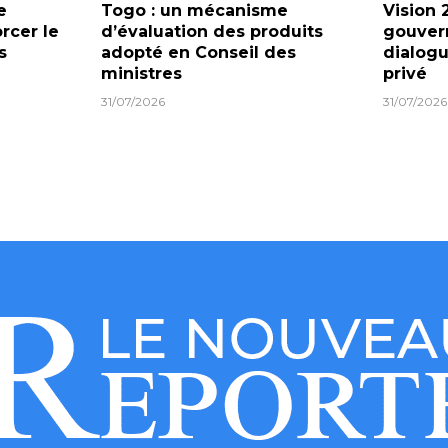
e
Togo : un mécanisme
Vision 
orcer le
d’évaluation des produits
gouver
s
adopté en Conseil des
dialogu
ministres
privé
31/07/2026
31/07/2026