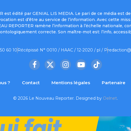
est édité par GENIAL LIS MEDIA. Le pari de ce média est de 
a vocation est d’être au service de l’information. Avec cett
UVEAU REPORTER ramène l’information à l’échelle nationale, co
ontologiquement correcte. Son maître-mot est: l’info, accessib
 50 60 10
Récépissé N° 0010 / HAAC / 12-2020 / pl / P
redaction@
Facebook
X
Instagram
YouTube
TikTok
(Twitter)
us ?
Contact
Mentions légales
Partenaire
© 2026 Le Nouveau Reporter. Designed by
Oelnet
.