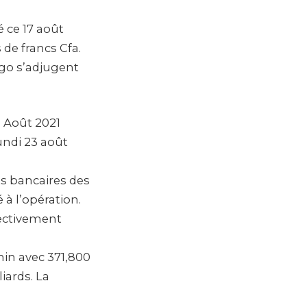
é ce 17 août
 de francs Cfa.
ogo s’adjugent
0 Août 2021
undi 23 août
ts bancaires des
 à l’opération.
pectivement
nin avec 371,800
iards. La