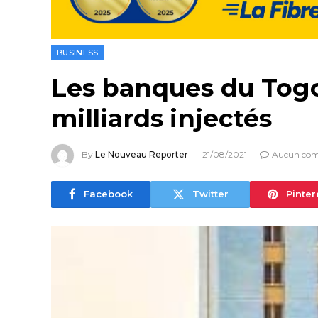
BUSINESS
Les banques du Togo
milliards injectés
By
Le Nouveau Reporter
21/08/2021
Aucun com
Facebook
Twitter
Pinter