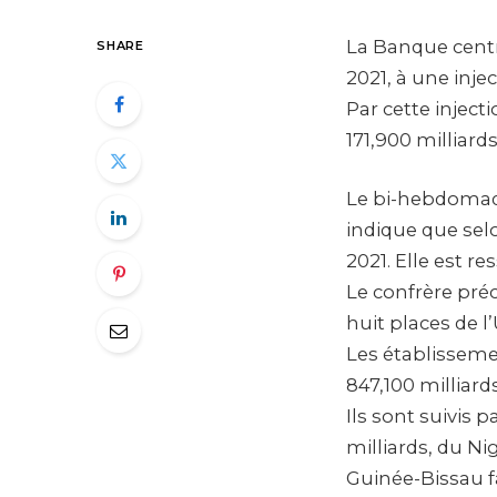
La Banque centra
SHARE
2021, à une inje
Par cette inject
171,900 milliards
Le bi-hebdomada
indique que selo
2021. Elle est re
Le confrère pré
huit places de l
Les établisseme
847,100 milliard
Ils sont suivis 
milliards, du Nig
Guinée-Bissau fa