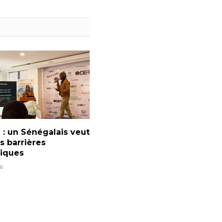
: un Sénégalais veut
es barrières
tiques
6