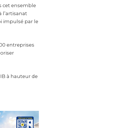
ns cet ensemble
 l’artisanat
 impulsé par le
00 entreprises
loriser
PIB à hauteur de