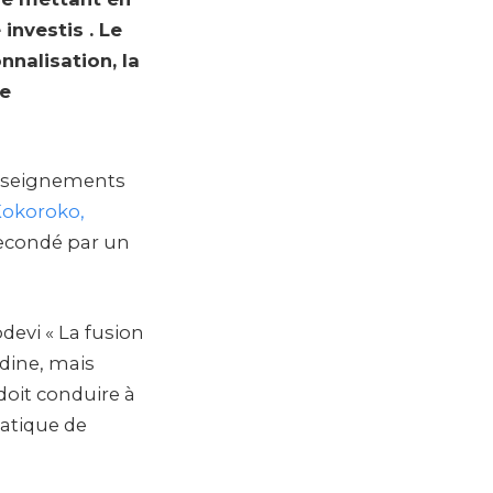
investis . Le
nnalisation, la
re
enseignements
Kokoroko,
secondé par un
devi « La fusion
odine, mais
doit conduire à
atique de