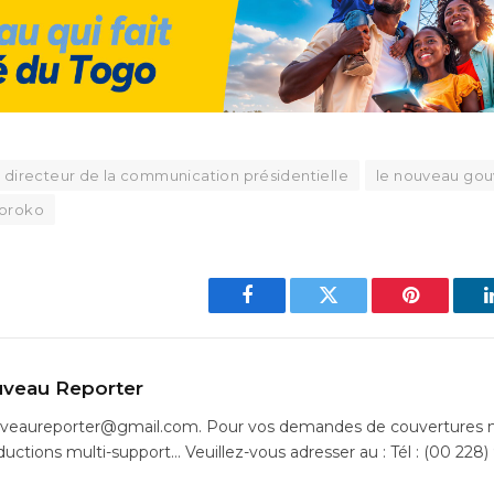
e directeur de la communication présidentielle
le nouveau go
koroko
Facebook
Twitter
Pinterest
veau Reporter
uveaureporter@gmail.com. Pour vos demandes de couvertures m
ductions multi-support… Veuillez-vous adresser au : Tél : (00 228)