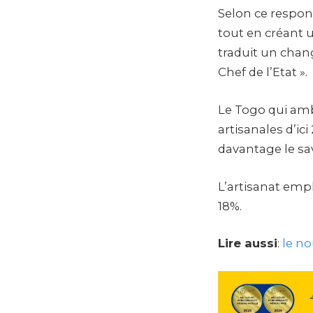
Selon ce respons
tout en créant 
traduit un chan
Chef de l’Etat ».
Le Togo qui amb
artisanales d’ic
davantage le sav
L’artisanat emp
18%.
Lire aussi
:
le n