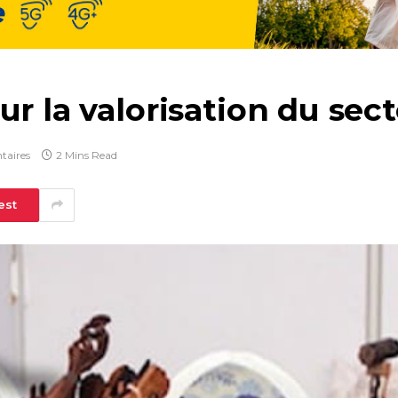
r la valorisation du sect
taires
2 Mins Read
est