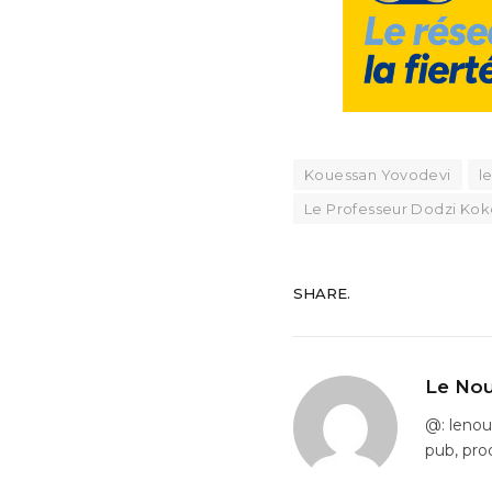
Kouessan Yovodevi
l
Le Professeur Dodzi Ko
SHARE.
Le Nou
@: leno
pub, pro