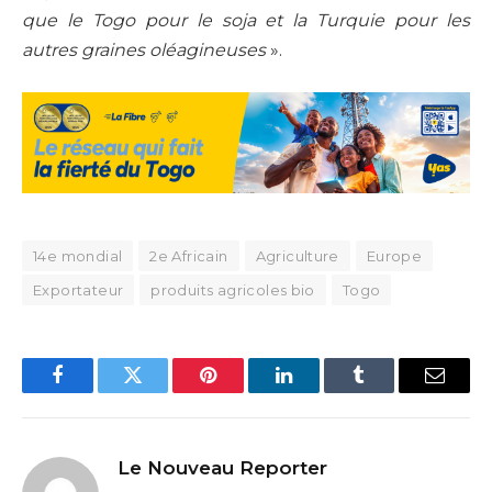
que le Togo pour le soja et la Turquie pour les
autres graines oléagineuses
».
14e mondial
2e Africain
Agriculture
Europe
Exportateur
produits agricoles bio
Togo
Facebook
Twitter
Pinterest
LinkedIn
Tumblr
Email
Le Nouveau Reporter