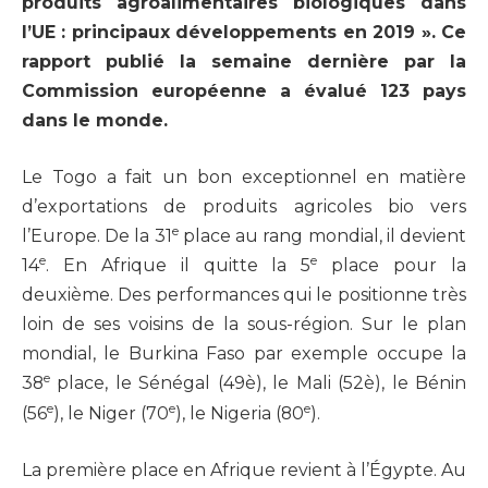
produits agroalimentaires biologiques dans
l’UE : principaux développements en 2019 ». Ce
rapport publié la semaine dernière par la
Commission européenne a évalué 123 pays
dans le monde.
Le Togo a fait un bon exceptionnel en matière
d’exportations de produits agricoles bio vers
e
l’Europe. De la 31
place au rang mondial, il devient
e
e
14
. En Afrique il quitte la 5
place pour la
deuxième. Des performances qui le positionne très
loin de ses voisins de la sous-région. Sur le plan
mondial, le Burkina Faso par exemple occupe la
e
38
place, le Sénégal (49è), le Mali (52è), le Bénin
e
e
e
(56
), le Niger (70
), le Nigeria (80
).
La première place en Afrique revient à l’Égypte. Au