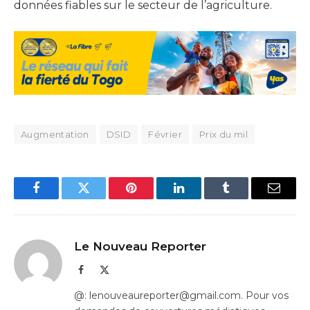
données fiables sur le secteur de l’agriculture.
Augmentation
DSID
Février
Prix du mil
Facebook
Twitter
Pinterest
LinkedIn
Tumblr
Email
Le Nouveau Reporter
Facebook
X
(Twitter)
@: lenouveaureporter@gmail.com. Pour vos