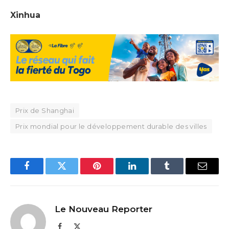
Xinhua
Prix de Shanghai
Prix mondial pour le développement durable des villes
Facebook
Twitter
Pinterest
LinkedIn
Tumblr
Email
Le Nouveau Reporter
Facebook
X