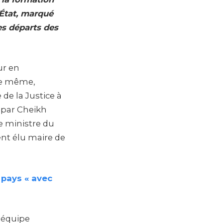
’État, marqué
es départs des
ur en
De même,
de la Justice à
 par Cheikh
e ministre du
ent élu maire de
 pays « avec
e équipe