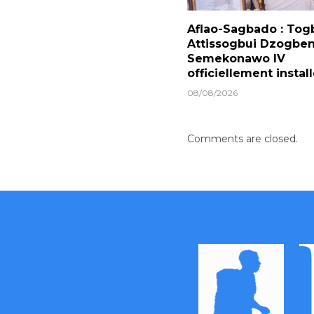
Aflao-Sagbado : Tog
Attissogbui Dzogben
Semekonawo IV
officiellement instal
08/08/2026
Comments are closed.