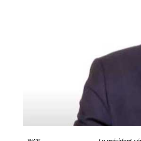
Le président sé
SHARE