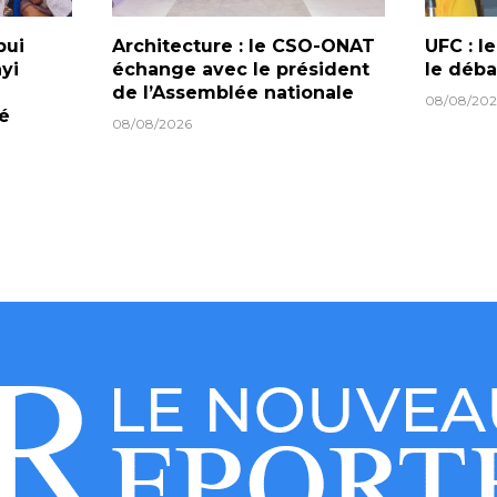
bui
Architecture : le CSO-ONAT
UFC : l
yi
échange avec le président
le déba
de l’Assemblée nationale
08/08/202
lé
08/08/2026