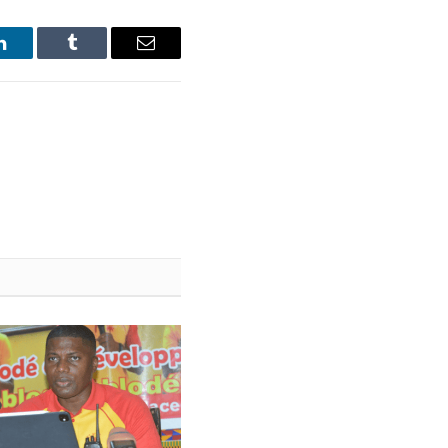
LinkedIn
Tumblr
Email