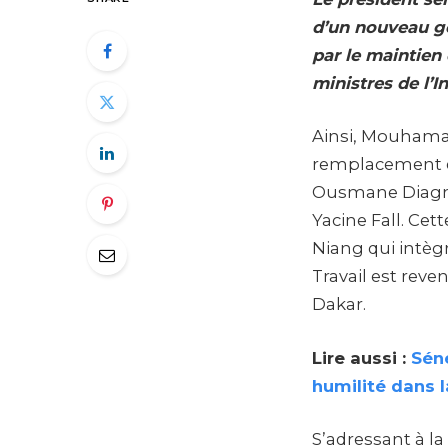
d’un nouveau go
par le maintien
ministres de l’In
Ainsi, Mouhama
remplacement d
Ousmane Diagne 
Yacine Fall. Ce
Niang qui intèg
Travail est rev
Dakar.
Lire aussi :
Séné
humilité dans l
S’adressant à la