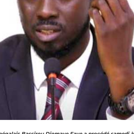
négalais Bassirou Diomaye Faye a procédé samedi à