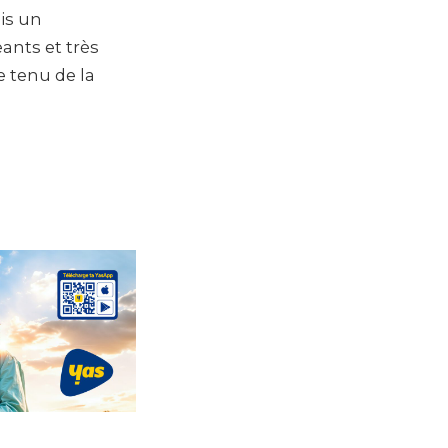
is un
nts et très
e tenu de la