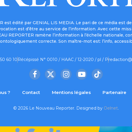
est édité par GENIAL LIS MEDIA. Le pari de ce média est de 
a vocation est d’être au service de l’information. Avec cett
UVEAU REPORTER ramène l’information à l’échelle nationale, co
ontologiquement correcte. Son maître-mot est: l’info, accessib
 50 60 10
Récépissé N° 0010 / HAAC / 12-2020 / pl / P
redaction@
Facebook
X
Instagram
YouTube
TikTok
(Twitter)
us ?
Contact
Mentions légales
Partenaire
© 2026 Le Nouveau Reporter. Designed by
Oelnet
.