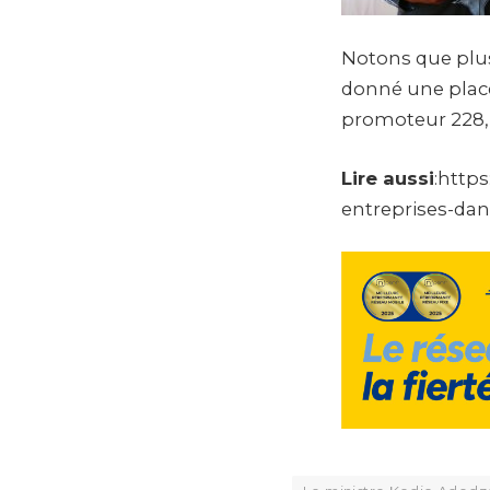
Notons que plus
donné une place
promoteur 228, 
Lire aussi
:http
entreprises-da