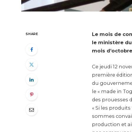
Le mois de con
SHARE
le ministère d
mois d’octobre 
Ce jeudi 12 nove
première éditio
du gouvernemen
le « made in Togo
des prouesses de
« Si les produit
sommes convainc
production et a