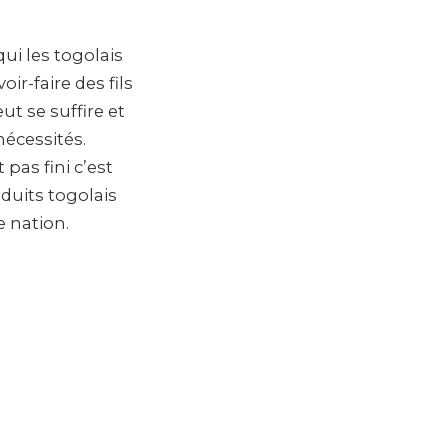
ui les togolais
oir-faire des fils
eut se suffire et
nécessités.
pas fini c’est
duits togolais
 nation.