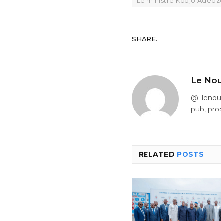
Le ministre Kodjo Adedz
SHARE.
Le Nou
@: leno
pub, pro
RELATED
POSTS