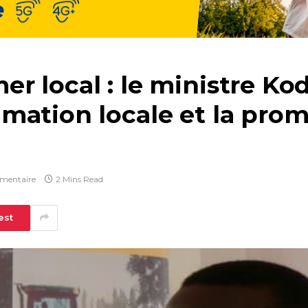
r local : le ministre Ko
mation locale et la prom
mentaire
2 Mins Read
est