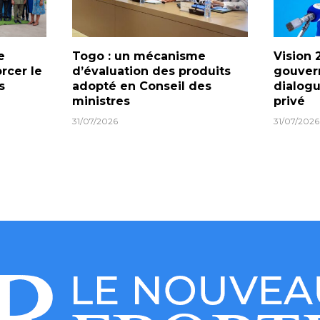
e
Togo : un mécanisme
Vision 
orcer le
d’évaluation des produits
gouver
s
adopté en Conseil des
dialogu
ministres
privé
31/07/2026
31/07/2026