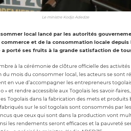
Le ministre Kodjo Adedze
sommer local lancé par les autorités gouverneme
u commerce et de la consommation locale depuis 
a porté ses fruits à la grande satisfaction de tous
mbre à la cérémonie de clôture officielle des activité
n du mois du consommer local, les acteurs se sont ré
t en vue d’accompagner les entrepreneurs togolais 
 » et rendre accessible aux Togolais les savoir-faires, 
s Togolais dans la fabrication des mets et produits b
s fabriqués sur le sol togolais sont consommés par le
us que ceux qui sont dans la production vont multi
insi les rendements seront efficaces et la pauvreté s