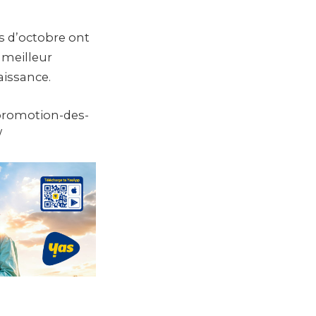
s d’octobre ont
 meilleur
aissance.
-promotion-des-
/