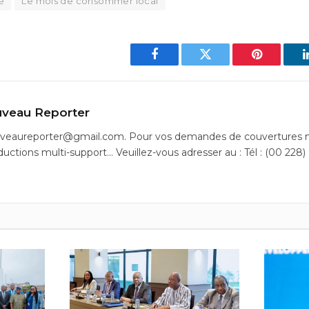
e
Le mois de consommer local
Facebook
Twitter
Pinterest
veau Reporter
uveaureporter@gmail.com. Pour vos demandes de couvertures m
ductions multi-support… Veuillez-vous adresser au : Tél : (00 228)