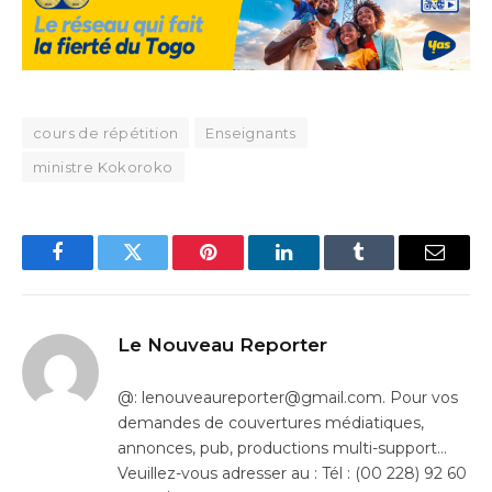
cours de répétition
Enseignants
ministre Kokoroko
Facebook
Twitter
Pinterest
LinkedIn
Tumblr
Email
Le Nouveau Reporter
@: lenouveaureporter@gmail.com. Pour vos
demandes de couvertures médiatiques,
annonces, pub, productions multi-support…
Veuillez-vous adresser au : Tél : (00 228) 92 60