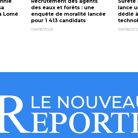
onnie
Recrutement des agents
Sûreté 
sa
des eaux et forêts : une
lance u
 à Lomé
enquête de moralité lancée
dédié à
pour 1 413 candidats
techno
06/08/2026
06/08/202