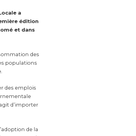
Locale a
emière édition
 Lomé et dans
consommation des
des populations
.
éer des emplois
vernementale
agit d’importer
d’adoption de la