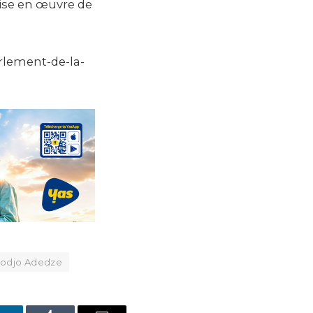
ise en œuvre de
rlement-de-la-
 Kodjo Adedze