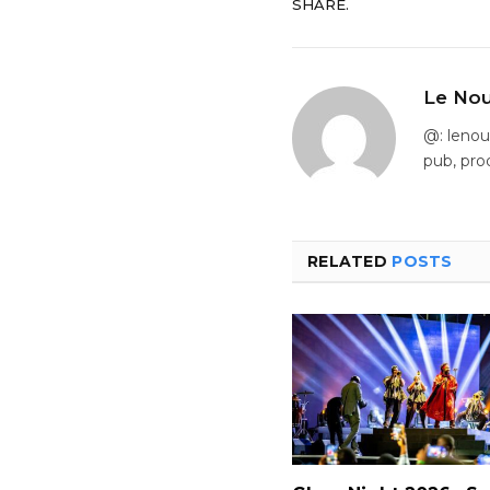
SHARE.
Le Nou
@: leno
pub, pro
RELATED
POSTS