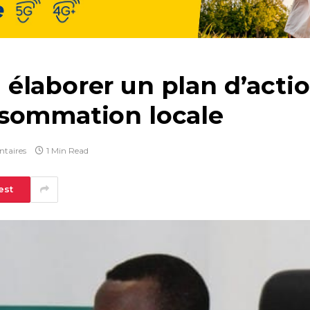
laborer un plan d’action
nsommation locale
taires
1 Min Read
est