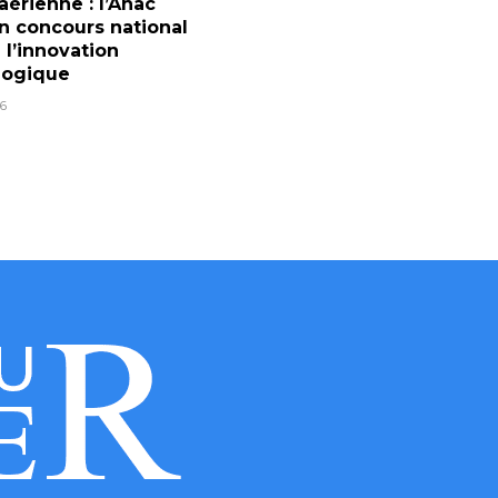
aérienne : l’Anac
n concours national
 l’innovation
logique
6