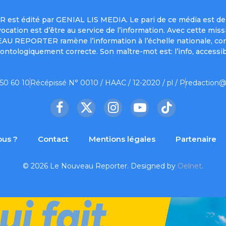
est édité par GENIAL LIS MEDIA. Le pari de ce média est de 
a vocation est d’être au service de l’information. Avec cett
UVEAU REPORTER ramène l’information à l’échelle nationale, co
ontologiquement correcte. Son maître-mot est: l’info, accessib
 50 60 10
Récépissé N° 0010 / HAAC / 12-2020 / pl / P
redaction@
Facebook
X
Instagram
YouTube
TikTok
(Twitter)
us ?
Contact
Mentions légales
Partenaire
© 2026 Le Nouveau Reporter. Designed by
Oelnet
.