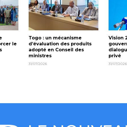
e
Togo : un mécanisme
Vision 
orcer le
d’évaluation des produits
gouver
s
adopté en Conseil des
dialogu
ministres
privé
31/07/2026
31/07/2026