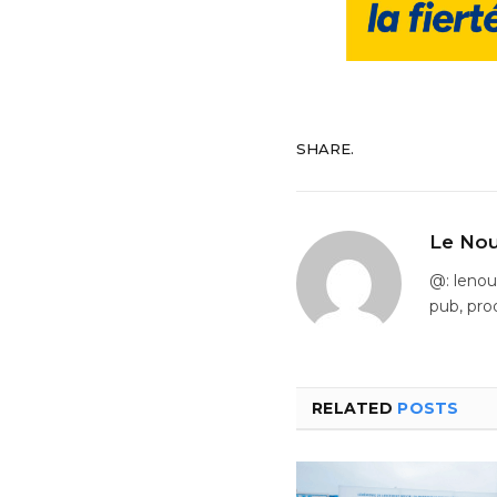
SHARE.
Le Nou
@: leno
pub, pro
RELATED
POSTS