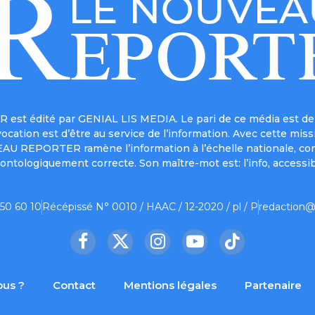
est édité par GENIAL LIS MEDIA. Le pari de ce média est de 
a vocation est d’être au service de l’information. Avec cett
UVEAU REPORTER ramène l’information à l’échelle nationale, co
ontologiquement correcte. Son maître-mot est: l’info, accessib
 50 60 10
Récépissé N° 0010 / HAAC / 12-2020 / pl / P
redaction@
Facebook
X
Instagram
YouTube
TikTok
(Twitter)
us ?
Contact
Mentions légales
Partenaire