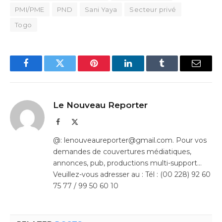
PMI/PME
PND
Sani Yaya
Secteur privé
Togo
Facebook
Twitter
Pinterest
LinkedIn
Tumblr
Email
Le Nouveau Reporter
Facebook
X
(Twitter)
@: lenouveaureporter@gmail.com. Pour vos
demandes de couvertures médiatiques,
annonces, pub, productions multi-support…
Veuillez-vous adresser au : Tél : (00 228) 92 60
75 77 / 99 50 60 10