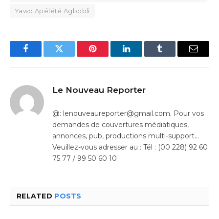
Yawo Apélété Agbobli
Facebook
Twitter
Pinterest
LinkedIn
Tumblr
Email
Le Nouveau Reporter
@: lenouveaureporter@gmail.com. Pour vos
demandes de couvertures médiatiques,
annonces, pub, productions multi-support…
Veuillez-vous adresser au : Tél : (00 228) 92 60
75 77 / 99 50 60 10
RELATED
POSTS