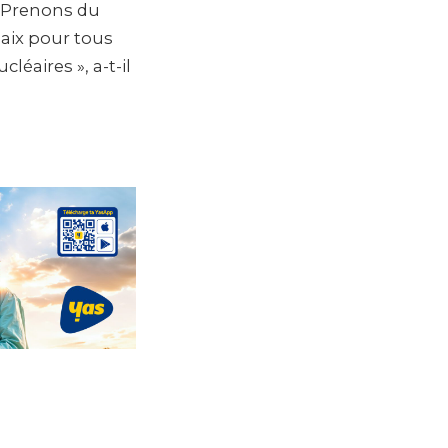
 Prenons du
aix pour tous
léaires », a-t-il