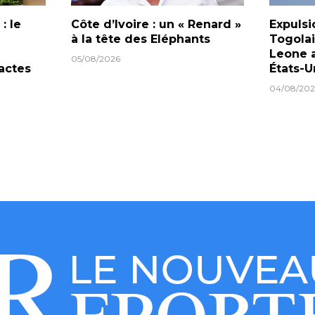
: le
Côte d’Ivoire : un « Renard »
Expulsi
à la tête des Eléphants
Togolai
Leone a
05/08/2026
actes
États-U
04/08/202