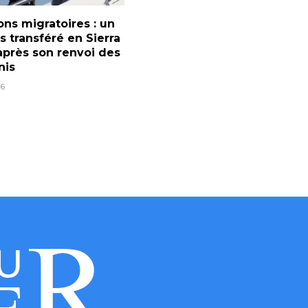
ons migratoires : un
s transféré en Sierra
près son renvoi des
nis
6