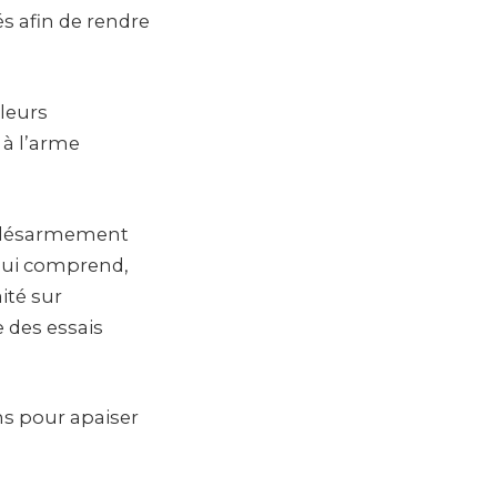
s afin de rendre
 leurs
 à l’arme
de désarmement
 qui comprend,
aité sur
e des essais
ns pour apaiser