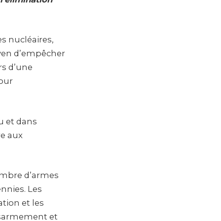
s nucléaires,
oyen d’empêcher
ors d’une
our
u et dans
re aux
ombre d’armes
nnies. Les
tion et les
désarmement et