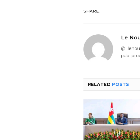
SHARE.
Le Nou
@: leno
pub, pro
RELATED
POSTS