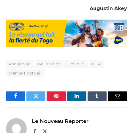
Augustin Akey
Annulation
Ballon d'or
Covid-19
FIFA
France Football
Facebook
Twitter
Pinterest
LinkedIn
Tumblr
Email
Le Nouveau Reporter
Facebook
X