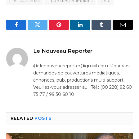
LDC 2021-2022
Ligue des champions
Uefa
Facebook
Twitter
Pinterest
LinkedIn
Tumblr
Email
Le Nouveau Reporter
@: lenouveaureporter@gmail.com. Pour vos
demandes de couvertures médiatiques,
annonces, pub, productions multi-support…
Veuillez-vous adresser au : Tél : (00 228) 92 60
75 77 / 99 50 60 10
RELATED
POSTS