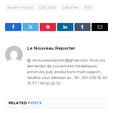
Bayern Munich
LDC 2020
Lisbonne
PSG
Facebook
Twitter
Pinterest
LinkedIn
Tumblr
Email
Le Nouveau Reporter
@: lenouveaureporter@gmail.com. Pour vos
demandes de couvertures médiatiques,
annonces, pub, productions multi-support…
Veuillez-vous adresser au : Tél : (00 228) 92 60
75 77 / 99 50 60 10
RELATED
POSTS