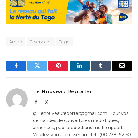
Arcep
E-services
Togo
Facebook
Twitter
Pinterest
LinkedIn
Tumblr
Email
Le Nouveau Reporter
Facebook
X
(Twitter)
@: lenouveaureporter@gmail.com. Pour vos
demandes de couvertures médiatiques,
annonces, pub, productions multi-support…
Veuillez-vous adresser au : Tél : (00 228) 92 60