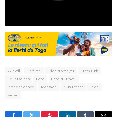
27 avril
Carême
Eric Stromayer
Etats-Unis
Félicitations
Fête
Fête du travail
Indépendance
Message
Musulmans
Togo
Vidéo