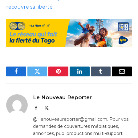
recouvre sa liberté
Facebook
Twitter
Pinterest
LinkedIn
Tumblr
Email
Le Nouveau Reporter
Facebook
X
(Twitter)
@: lenouveaureporter@gmail.com. Pour vos
demandes de couvertures médiatiques,
annonces, pub, productions multi-support…