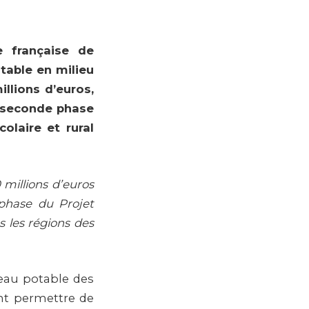
e f
rançaise de
table en milieu
illions d’euros,
la seconde phase
olaire et rural
millions d’euros
e phase du
Projet
s les régions des
l’eau potable des
ont permettre de