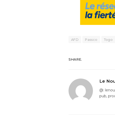
AFD
Passco
Togo
SHARE.
Le Nou
@: leno
pub, pro