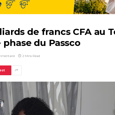
lliards de francs CFA au 
 phase du Passco
mmentaire
2 Mins Read
est