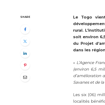
Le Togo vient
SHARE
développement 
rural. L’instit
soit environ 6,
du
Projet d’am
dans les régio
«
L’Agence Franç
(environ 6,5 mi
d’amélioration d
Savanes et de la
Les six (06) mil
localités bénéf