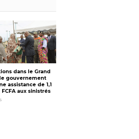
ions dans le Grand
 le gouvernement
ne assistance de 1,1
d FCFA aux sinistrés
6