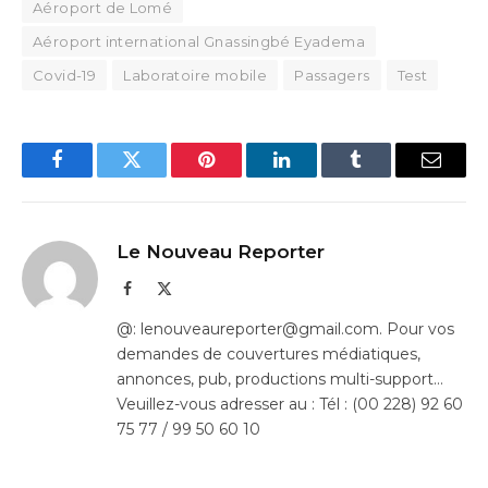
Aéroport de Lomé
Aéroport international Gnassingbé Eyadema
Covid-19
Laboratoire mobile
Passagers
Test
Facebook
Twitter
Pinterest
LinkedIn
Tumblr
Email
Le Nouveau Reporter
Facebook
X
(Twitter)
@: lenouveaureporter@gmail.com. Pour vos
demandes de couvertures médiatiques,
annonces, pub, productions multi-support…
Veuillez-vous adresser au : Tél : (00 228) 92 60
75 77 / 99 50 60 10