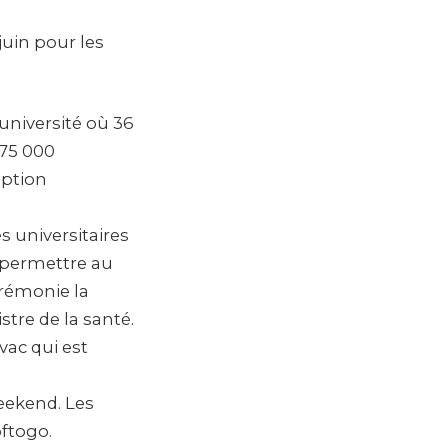
juin pour les
université où 36
 75 000
option
 universitaires
i permettre au
érémonie la
tre de la santé.
vac qui est
weekend. Les
oftogo.