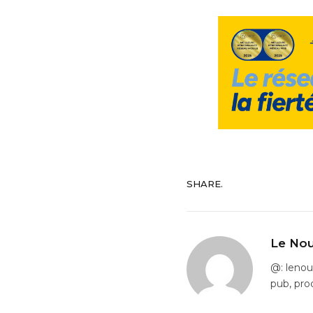
SHARE.
Le Nou
@: leno
pub, pro