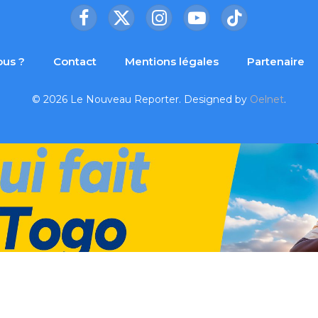
Facebook
X
Instagram
YouTube
TikTok
(Twitter)
us ?
Contact
Mentions légales
Partenaire
© 2026 Le Nouveau Reporter. Designed by
Oelnet
.