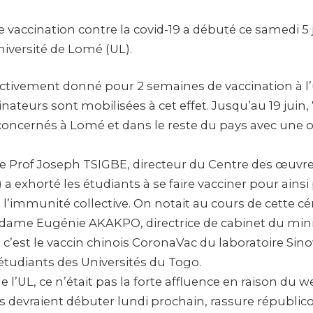
vaccination contre la covid-19 a débuté ce samedi 5 
niversité de Lomé (UL).
fectivement donné pour 2 semaines de vaccination à l’
nateurs sont mobilisées à cet effet. Jusqu’au 19 juin,
concernés à Lomé et dans le reste du pays avec une 
e Prof Joseph TSIGBE, directeur du Centre des œuvres
 exhorté les étudiants à se faire vacciner pour ains
 l’immunité collective. On notait au cours de cette c
ame Eugénie AKAKPO, directrice de cabinet du minis
e c’est le vaccin chinois CoronaVac du laboratoire Sino
étudiants des Universités du Togo.
 l’UL, ce n’était pas la forte affluence en raison du 
s devraient débuter lundi prochain, rassure républic