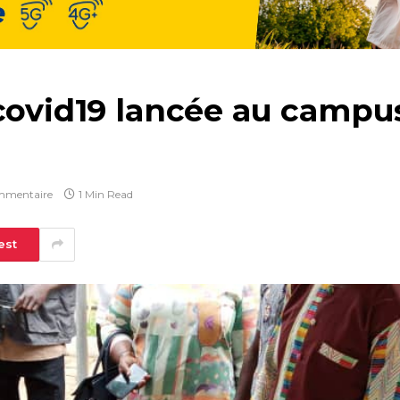
covid19 lancée au campus
mmentaire
1 Min Read
est