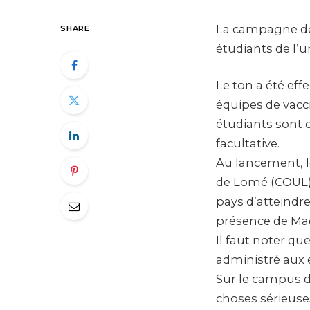
La campagne de 
SHARE
étudiants de l’u
Le ton a été ef
équipes de vacci
étudiants sont 
facultative.
Au lancement, l
de Lomé (COUL) a
pays d’atteindre
présence de Mad
Il faut noter qu
administré aux 
Sur le campus de
choses sérieuse