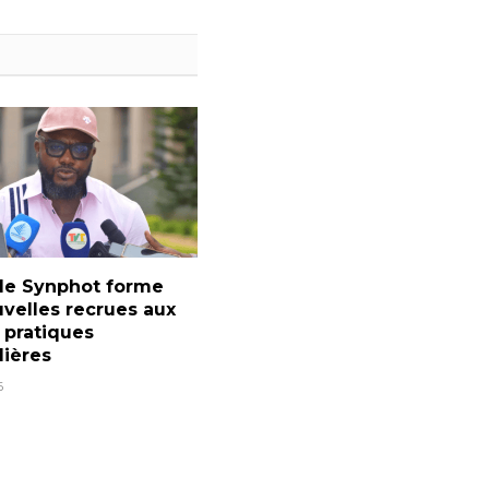
 le Synphot forme
velles recrues aux
 pratiques
lières
6