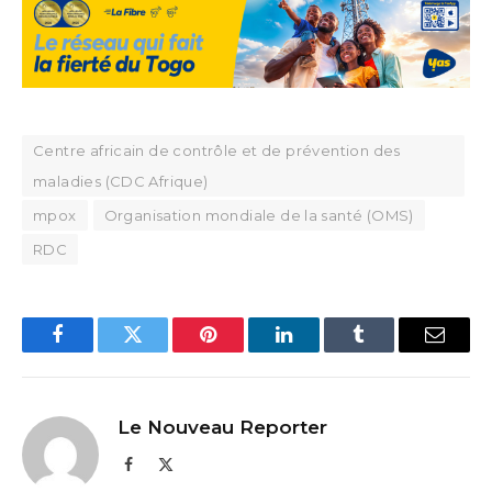
Centre africain de contrôle et de prévention des
maladies (CDC Afrique)
mpox
Organisation mondiale de la santé (OMS)
RDC
Facebook
Twitter
Pinterest
LinkedIn
Tumblr
Email
Le Nouveau Reporter
Facebook
X
(Twitter)