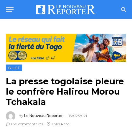
BILLET
La presse togolaise pleure
le confrère Halirou Morou
Tchakala
By
Le Nouveau Reporter
13/02/2021
650 commentaires
1 Min Read