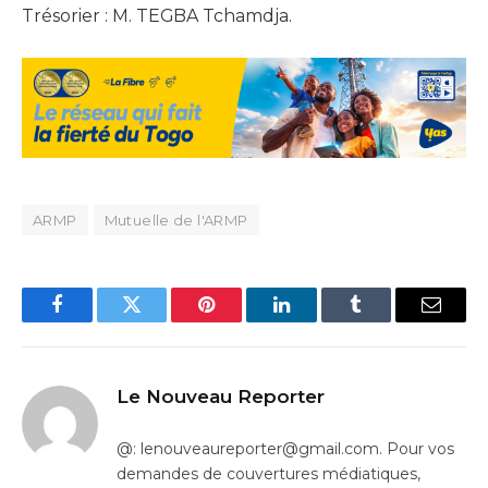
Trésorier : M. TEGBA Tchamdja.
ARMP
Mutuelle de l'ARMP
Facebook
Twitter
Pinterest
LinkedIn
Tumblr
Email
Le Nouveau Reporter
@: lenouveaureporter@gmail.com. Pour vos
demandes de couvertures médiatiques,