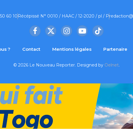
 50 60 10
Récépissé N° 0010 / HAAC / 12-2020 / pl / P
redaction@
Facebook
X
Instagram
YouTube
TikTok
(Twitter)
us ?
Contact
Mentions légales
Partenaire
© 2026 Le Nouveau Reporter. Designed by
Oelnet
.