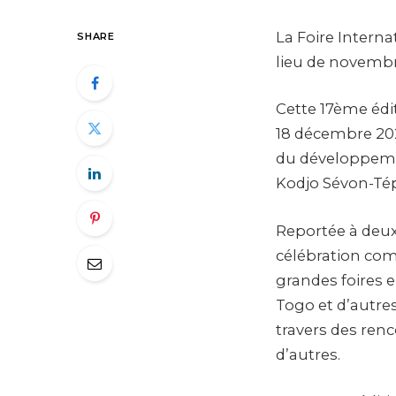
La Foire Interna
SHARE
lieu de novembr
Cette 17ème édi
18 décembre 202
du développemen
Kodjo Sévon-Té
Reportée à deux 
célébration com
grandes foires 
Togo et d’autre
travers des renc
d’autres.