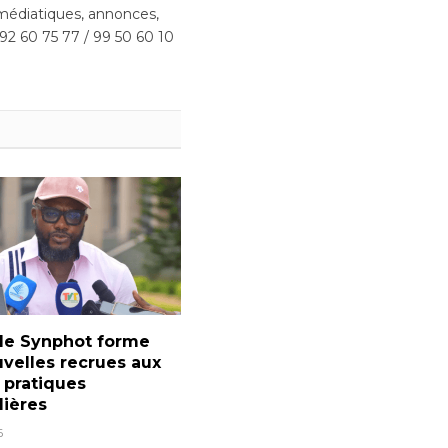
édiatiques, annonces,
 92 60 75 77 / 99 50 60 10
 le Synphot forme
velles recrues aux
 pratiques
lières
6