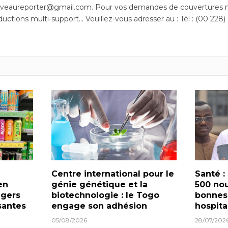
uveaureporter@gmail.com. Pour vos demandes de couvertures m
ductions multi-support… Veuillez-vous adresser au : Tél : (00 228)
Centre international pour le
Santé :
en
génie génétique et la
500 nou
ngers
biotechnologie : le Togo
bonnes
santes
engage son adhésion
hospita
05/08/2026
28/07/202