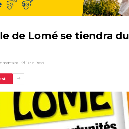
ale de Lomé se tiendra d
mmentaire
1 Min Read
est