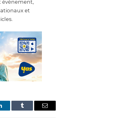
et évènement,
nationaux et
icles.
LinkedIn
Tumblr
Email