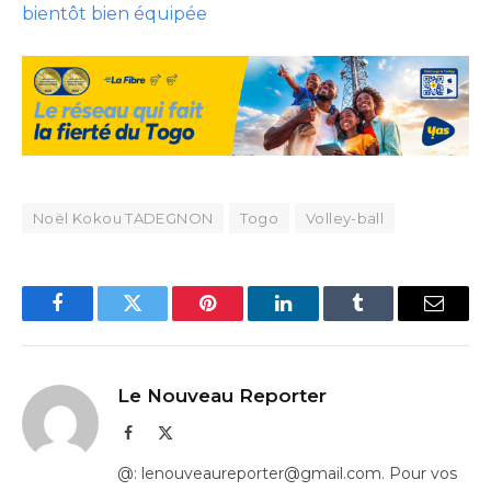
bientôt bien équipée
Noël Kokou TADEGNON
Togo
Volley-ball
Facebook
Twitter
Pinterest
LinkedIn
Tumblr
Email
Le Nouveau Reporter
Facebook
X
(Twitter)
@: lenouveaureporter@gmail.com. Pour vos