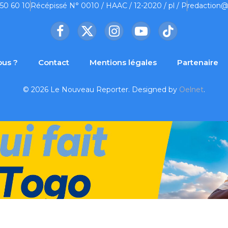
 50 60 10
Récépissé N° 0010 / HAAC / 12-2020 / pl / P
redaction@
Facebook
X
Instagram
YouTube
TikTok
(Twitter)
us ?
Contact
Mentions légales
Partenaire
© 2026 Le Nouveau Reporter. Designed by
Oelnet
.