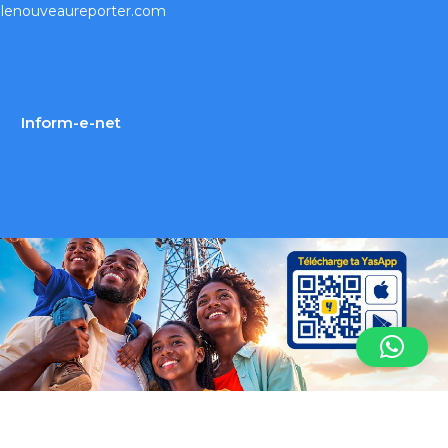
lenouveaureporter.com
Inform-e-net