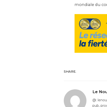
mondiale du com
SHARE.
Le Nou
@: leno
pub, pro