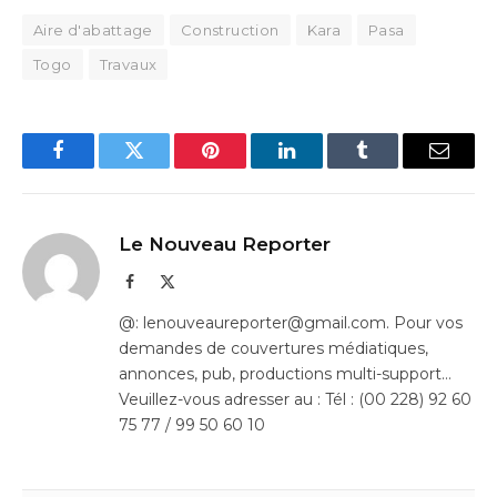
Aire d'abattage
Construction
Kara
Pasa
Togo
Travaux
Facebook
Twitter
Pinterest
LinkedIn
Tumblr
Email
Le Nouveau Reporter
Facebook
X
(Twitter)
@: lenouveaureporter@gmail.com. Pour vos
demandes de couvertures médiatiques,
annonces, pub, productions multi-support…
Veuillez-vous adresser au : Tél : (00 228) 92 60
75 77 / 99 50 60 10