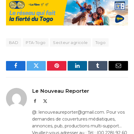
BAD
PTA-Togo
Secteur agricole
Togo
Facebook
Twitter
Pinterest
LinkedIn
Tumblr
Email
Le Nouveau Reporter
Facebook
X
(Twitter)
@: lenouveaureporter@gmail.com. Pour vos
demandes de couvertures médiatiques,
annonces, pub, productions multi-support…
Veuillez-vous adresser au : Tél : (00 228) 92 60