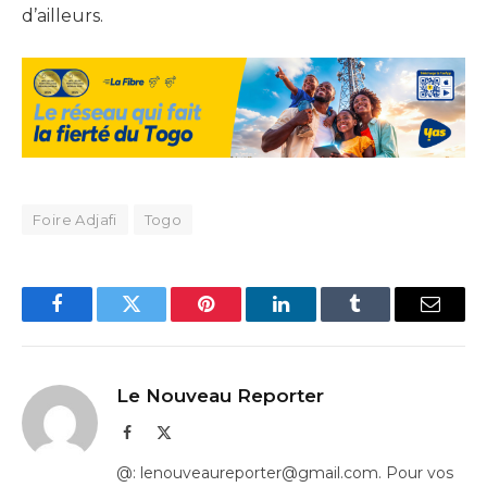
d’ailleurs.
Foire Adjafi
Togo
Facebook
Twitter
Pinterest
LinkedIn
Tumblr
Email
Le Nouveau Reporter
Facebook
X
(Twitter)
@: lenouveaureporter@gmail.com. Pour vos