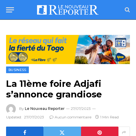
BUSINESS
La 11ème foire Adjafi
s’annonce grandiose
By
Le Nouveau Reporter
27/07/2023
Updated:
27/07/2023
Aucun commentaire
1 Min Read