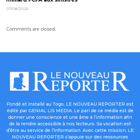
07/08/2026
Comments are closed.
Fondé et installé au Togo, LE NOUVEAU REPORTER est
édité par GENIAL LIS MEDIA. Le pari de ce média est de
donner une conscience et une âme à l’information afin
de la rendre accessible à nos lecteurs. Sa vocation est
d’être au service de l’information. Avec cette mission, LE
NOUVEAU REPORTER s’appuie sur des ressources