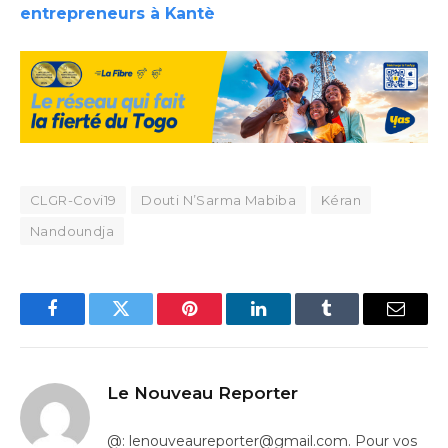
entrepreneurs à Kantè
CLGR-Covi19
Douti N’Sarma Mabiba
Kéran
Nandoundja
Facebook
Twitter
Pinterest
LinkedIn
Tumblr
Email
Le Nouveau Reporter
@: lenouveaureporter@gmail.com. Pour vos