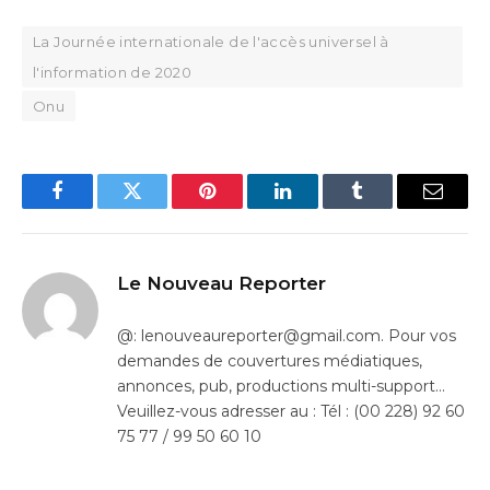
La Journée internationale de l'accès universel à
l'information de 2020
Onu
Facebook
Twitter
Pinterest
LinkedIn
Tumblr
Email
Le Nouveau Reporter
@: lenouveaureporter@gmail.com. Pour vos
demandes de couvertures médiatiques,
annonces, pub, productions multi-support…
Veuillez-vous adresser au : Tél : (00 228) 92 60
75 77 / 99 50 60 10