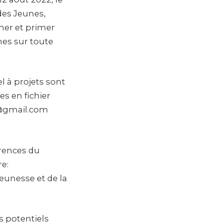
des Jeunes,
ner et primer
nes sur toute
el à projets sont
es en fichier
i@gmail.com
érences du
re:
eunesse et de la
s potentiels