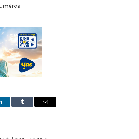
 numéros
LinkedIn
Tumblr
Email
édiatiques, annonces,