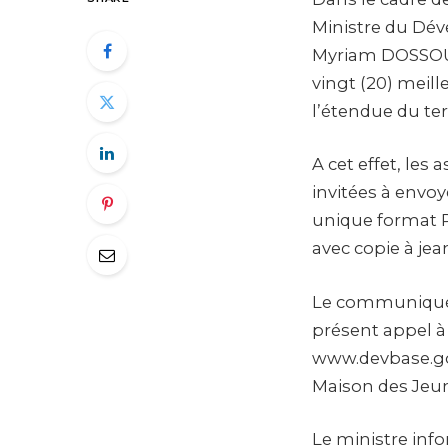
Ministre du Dév
Myriam DOSSOU 
vingt (20) meill
l’étendue du terr
A cet effet, les
invitées à envoy
unique format 
avec copie à je
Le communiqué s
présent appel à 
www.devbase.gouv
Maison des Jeu
Le ministre inf