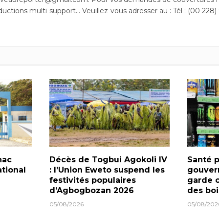
ductions multi-support… Veuillez-vous adresser au : Tél : (00 228)
nac
Décès de Togbui Agokoli IV
Santé p
tional
: l’Union Eweto suspend les
gouver
festivités populaires
garde c
d’Agbogbozan 2026
des boi
05/08/2026
05/08/202