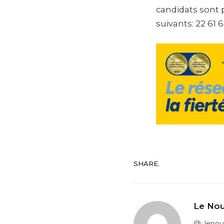
candidats sont p
suivants: 22 61 
SHARE.
Le Nou
@: leno