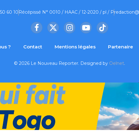
 50 60 10
Récépissé N° 0010 / HAAC / 12-2020 / pl / P
redaction@
Facebook
X
Instagram
YouTube
TikTok
(Twitter)
us ?
Contact
Mentions légales
Partenaire
© 2026 Le Nouveau Reporter. Designed by
Oelnet
.