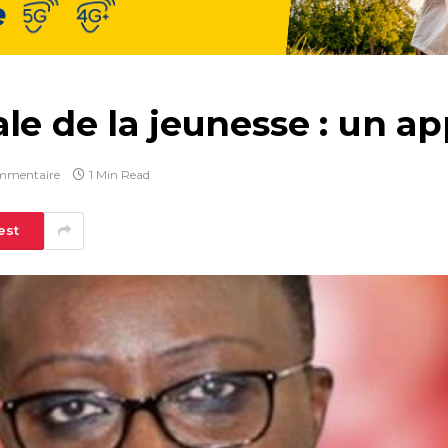
le de la jeunesse : un ap
mmentaire
1 Min Read
est