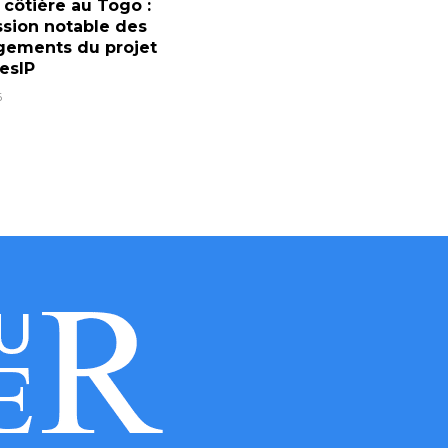
 côtière au Togo :
sion notable des
ements du projet
esIP
6