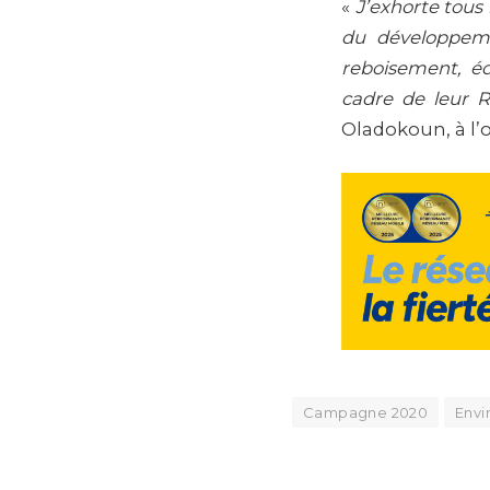
«
J’exhorte tous 
du développeme
reboisement, é
cadre de leur Re
Oladokoun, à l’o
Campagne 2020
Env