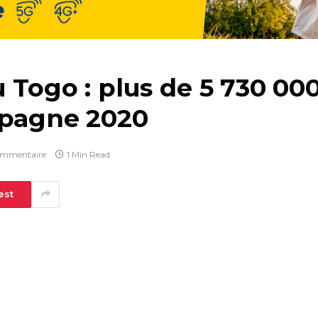
u Togo : plus de 5 730 00
mpagne 2020
ommentaire
1 Min Read
est