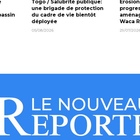
e
Togo / Salubrité publique:
Érosion
une brigade de protection
progres
bassin
du cadre de vie bientôt
aménag
déployée
Waca R
05/08/2026
29/07/202