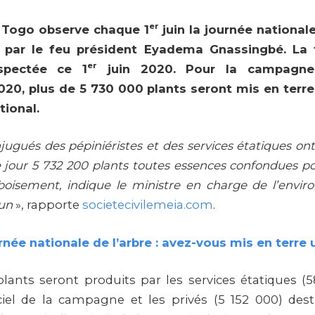
er
e Togo observe chaque 1
juin la journée nationale
e par le feu président Eyadema Gnassingbé. La 
er
spectée ce 1
juin 2020. Pour la campagne
20, plus de 5 730 000 plants seront mis en terre
tional.
njugués des pépiniéristes et des services étatiques o
e jour 5 732 200 plants toutes essences confondues 
boisement, indique le ministre en charge de l’envi
un
», rapporte
societecivilemeia.com
.
rnée nationale de l’arbre : avez-vous mis en terre 
lants seront produits par les services étatiques (
iel de la campagne et les privés (5 152 000) dest