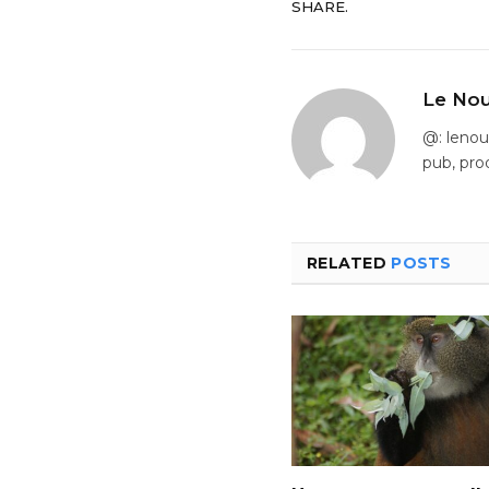
SHARE.
Le Nou
@: leno
pub, pro
RELATED
POSTS