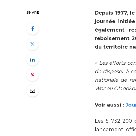
Depuis 1977, l
SHARE
journée initié
également re
reboisement 20
du territoire na
«
Les efforts co
de disposer à c
nationale de re
Wonou Oladoko
Voir aussi :
Jou
Les 5 732 200 p
lancement offic