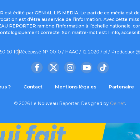
est édité par GENIAL LIS MEDIA. Le pari de ce média est de 
a vocation est d’être au service de l’information. Avec cett
UVEAU REPORTER ramène l’information à l’échelle nationale, co
ontologiquement correcte. Son maître-mot est: l’info, accessib
 50 60 10
Récépissé N° 0010 / HAAC / 12-2020 / pl / P
redaction@
Facebook
X
Instagram
YouTube
TikTok
(Twitter)
us ?
Contact
Mentions légales
Partenaire
© 2026 Le Nouveau Reporter. Designed by
Oelnet
.