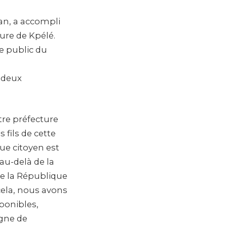
an, a accompli
ure de Kpélé.
ce public du
s deux
re préfecture
 fils de cette
ue citoyen est
au-delà de la
de la République
 cela, nous avons
ponibles,
agne de